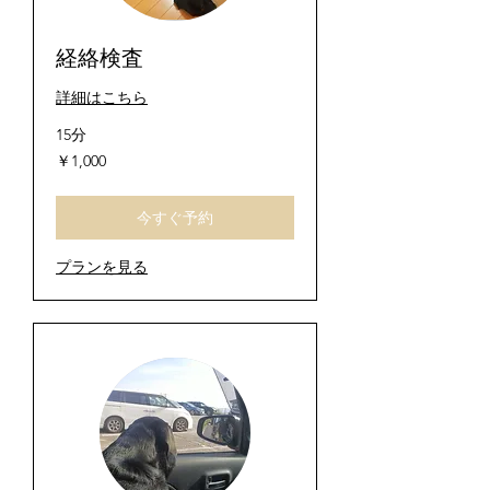
経絡検査
詳細はこちら
15分
1,000
￥1,000
円
今すぐ予約
プランを見る