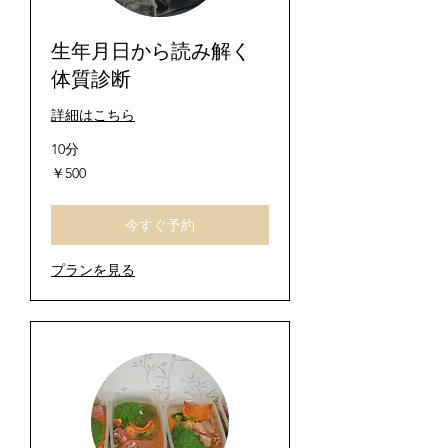
生年月日から読み解く
体質診断
詳細はこちら
10分
500
￥500
円
今すぐ予約
プランを見る