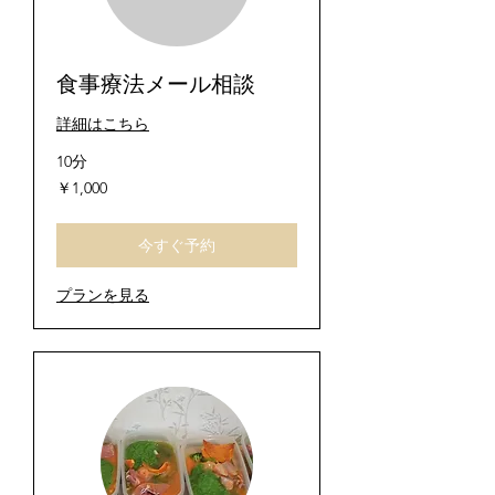
食事療法メール相談
詳細はこちら
10分
1,000
￥1,000
円
今すぐ予約
プランを見る