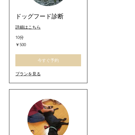
ドッグフード診断
詳細はこちら
10分
500
￥500
円
今すぐ予約
プランを見る