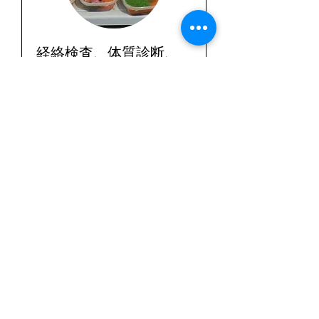
経絡検査、体質診断、
血液検査診断、フード
診断
詳細はこちら
1時間
5,000
￥5,000
円
今すぐ予約
プランを見る