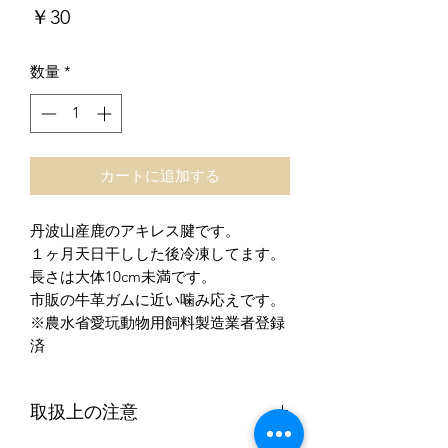
価
￥30
格
数量
*
カートに追加する
丹波山産鹿のアキレス腱です。
１ヶ月天日干しした後冷凍してます。
長さは大体10cm未満です。
市販の牛革ガムに近い噛み応えです。
※農水省愛玩動物用飼料製造業者登録
済
取扱上の注意