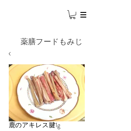
​薬膳フードもみじ
鹿のアキレス腱1g