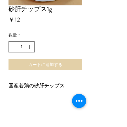
砂肝チップス1g
価
￥12
格
数量
*
カートに追加する
国産若鶏の砂肝チップス
国産若鶏の砂肝を70℃で18 時間焼きま
した。ほどよい固さのおやつになりま
す。
​薬膳フードもみじ